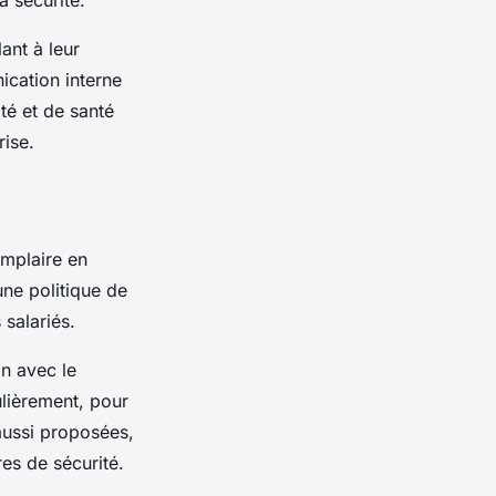
a sécurité.
ant à leur
nication interne
té et de santé
rise.
emplaire en
une politique de
 salariés.
on avec le
ulièrement, pour
aussi proposées,
res de sécurité.