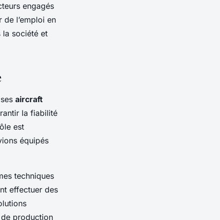
acteurs engagés
r de l’emploi en
la société et
e
e ses
aircraft
ntir la fiabilité
ôle est
vions équipés
èmes techniques
ent effectuer des
olutions
s de production