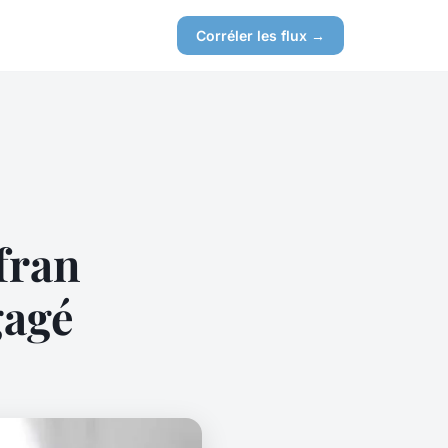
Corréler les flux →
fran
gagé