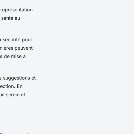
 représentation
e santé au
la sécurité pour
rnières peuvent
re de mise à
rs suggestions et
ection. En
il serein et