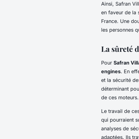
Ainsi, Safran V
en faveur de la 
France. Une dou
les personnes qu
La sûreté 
Pour
Safran Vil
engines
. En eff
et la sécurité d
déterminant pou
de ces moteurs.
Le travail de c
qui pourraient s
analyses de sécu
adaptées. Ils tr