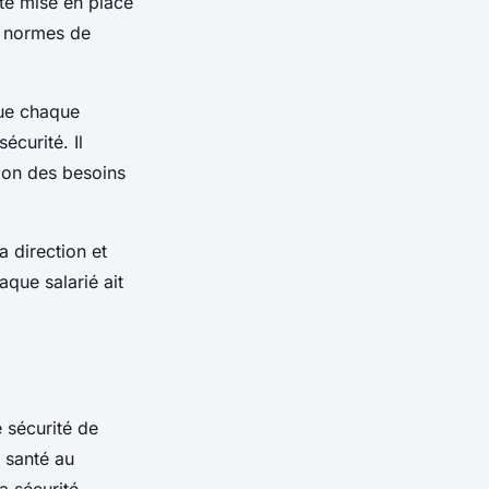
ité mise en place
s normes de
que chaque
écurité. Il
ion des besoins
a direction et
aque salarié ait
e sécurité de
e santé au