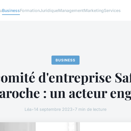
u
Business
Formation
Juridique
Management
Marketing
Services
BUSINESS
comité d'entreprise Sa
laroche : un acteur en
Léa
•
14 septembre 2023
•
7 min de lecture