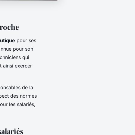
aroche
utique
pour ses
connue pour son
chniciens qui
 ainsi exercer
ponsables de la
espect des normes
ur les salariés,
salariés