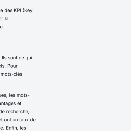
ce des KPI (Key
r la
e.
Ils sont ce qui
ls. Pour
s mots-clés
ues, les mots-
antages et
de recherche,
et ont un taux de
. Enfin, les