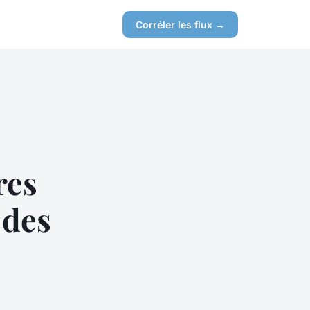
Corréler les flux →
res
 des