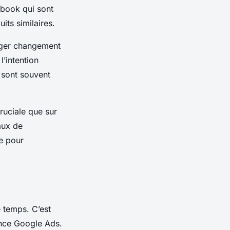
ebook qui sont
its similaires.
éger changement
’intention
 sont souvent
ruciale que sur
aux de
e pour
temps. C’est
ence Google Ads.