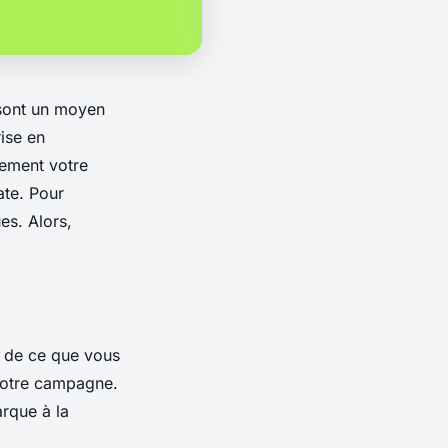
 sont un moyen
rise en
cement votre
ate. Pour
ues. Alors,
 de ce que vous
 votre campagne.
arque à la