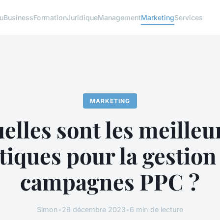
u
Business
Formation
Juridique
Management
Marketing
Services
MARKETING
elles sont les meilleu
tiques pour la gestion
campagnes PPC ?
Simon
•
28 décembre 2023
•
6 min de lecture