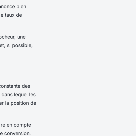
annonce bien
e taux de
rocheur, une
t, si possible,
constante des
 dans lequel les
r la position de
ndre en compte
de conversion.