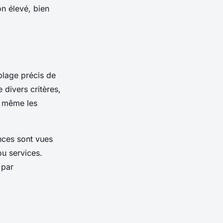
on élevé, bien
blage précis de
 divers critères,
et même les
nces sont vues
ou services.
 par