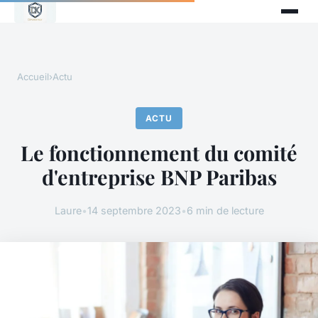
Accueil
›
Actu
ACTU
Le fonctionnement du comité
d'entreprise BNP Paribas
Laure
•
14 septembre 2023
•
6 min de lecture